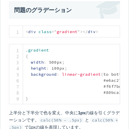
問題のグラデーション
<
div
class
=
"
gradient
"
>
</
div
>
.gradient
{
width
:
 500px
;
height
:
 100px
;
background
:
linear-gradient
(
to bottom,
                              #e6ac27 
c
                              #f6f7bd 
c
                              #80bca3 
c
}
上半分と下半分で色を変え、中央に
1px
の線を引くグラデ
ーションです。
calc(50% – .5px)
と
calc(50% +
.5px)
で1pxの線を表現しています。